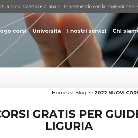
rti, a scopi statistici e di analisi. Proseguendo con la navigazione si 
ogo corsi
Università
I nostri servizi
Chi siam
Home
>>
Blog
>>
2022 NUOVI CORS
CORSI GRATIS PER GUID
LIGURIA