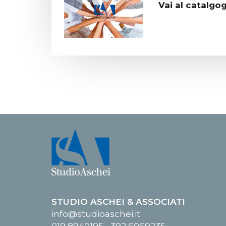
Vai al catalgog
STUDIO ASCHEI & ASSOCIATI
info@studioaschei.it
019 8940195 - 392 6069235