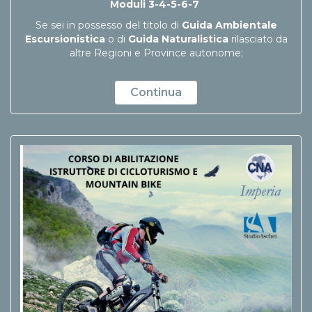
Moduli 3-4-5-6-7
Se sei in possesso del titolo di
Guida Ambientale
Escursionistica
o di
Guida Naturalistica
rilasciato da
altre Regioni e Province autonome;
Continua