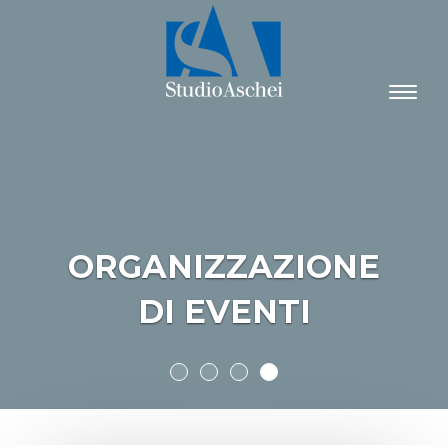
Espand
barra
di
naviga
ORGANIZZAZIONE
DI EVENTI