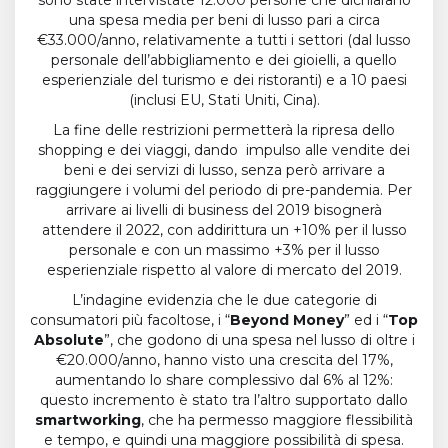
sono state intervistate 12.000 persone che dichiarano
una spesa media per beni di lusso pari a circa
€33.000/anno, relativamente a tutti i settori (dal lusso
personale dell’abbigliamento e dei gioielli, a quello
esperienziale del turismo e dei ristoranti) e a 10 paesi
(inclusi EU, Stati Uniti, Cina).
La fine delle restrizioni permetterà la ripresa dello
shopping e dei viaggi, dando impulso alle vendite dei
beni e dei servizi di lusso, senza però arrivare a
raggiungere i volumi del periodo di pre-pandemia. Per
arrivare ai livelli di business del 2019 bisognerà
attendere il 2022, con addirittura un +10% per il lusso
personale e con un massimo +3% per il lusso
esperienziale rispetto al valore di mercato del 2019.
L’indagine evidenzia che le due categorie di
consumatori più facoltose, i “
Beyond Money
” ed i “
Top
Absolute
”, che godono di una spesa nel lusso di oltre i
€20.000/anno, hanno visto una crescita del 17%,
aumentando lo share complessivo dal 6% al 12%:
questo incremento è stato tra l’altro supportato dallo
smartworking
, che ha permesso maggiore flessibilità
e tempo, e quindi una maggiore possibilità di spesa.