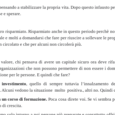
o pensando a stabilizzare la propria vita. Dopo questo infausto 
e e sperare.
ro risparmiato. Risparmiato anche in questo periodo perchè non 
le e molti a domandarsi che fare per riuscire a sollevare le propr
circolato e che per alcuni non circolerà più.
 valore, chi pensava di avere un capitale sicuro ora deve rif
e organizzazioni che non possono permettere di non essere i do
one per le persone. E quindi che fare?
 investimento
, quello di sempre tuttavia l’innalzamento de
. Alcuni vedono la situazione molto positiva., altri no. Quindi 
on un corso di formazione.
Poca cosa direte voi. Se vi sembra
di crescita.
amo solo intorno a noi persone più preparate e soprattutto offr