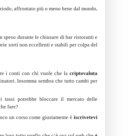
periodo, affrontato più o meno bene dal mondo,
speso durante le chiusure di bar ristoranti e
ie sorti non eccellenti e stabili per colpa del
are i conti con chi vuole che la
criptovaluta
minatori. Insomma sembra che tutto cambi per
i tassi potrebbe bloccare il mercato delle
che fare?
 poco un corso come giustamente è
iscrivetevi
ire loro tutto quello che c’è ora sul web che
è