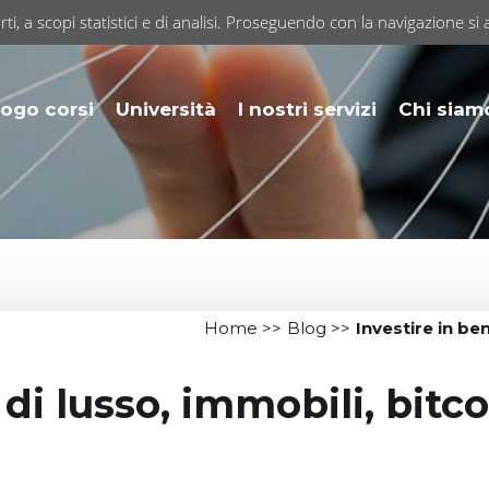
rti, a scopi statistici e di analisi. Proseguendo con la navigazione si 
ogo corsi
Università
I nostri servizi
Chi siam
Home
>>
Blog
>>
Investire in ben
 di lusso, immobili, bitco