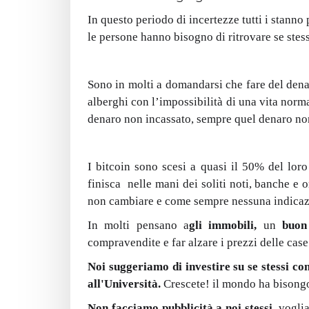
In questo periodo di incertezze tutti i stann
le persone hanno bisogno di ritrovare se stess
Sono in molti a domandarsi che fare del dena
alberghi con l’impossibilità di una vita norma
denaro non incassato, sempre quel denaro non 
I bitcoin sono scesi a quasi il 50% del loro
finisca nelle mani dei soliti noti, banche 
non cambiare e come sempre nessuna indicazi
In molti pensano a
gli immobili,
un
buon
compravendite e far alzare i prezzi delle case
Noi suggeriamo di investire su se stessi c
all'Università.
Crescete! il mondo ha bisongo 
Non facciamo pubblicità a noi stessi
, vogli