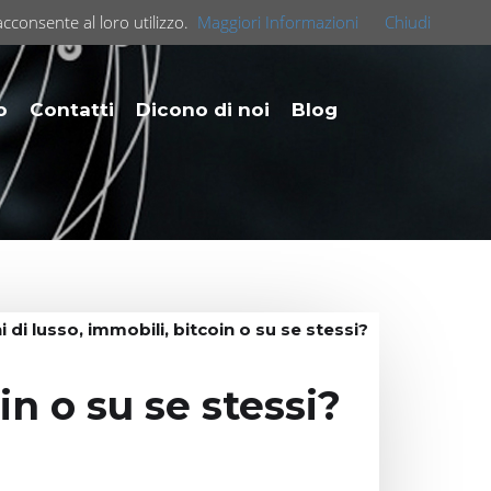
acconsente al loro utilizzo.
Maggiori Informazioni
Chiudi
o
Contatti
Dicono di noi
Blog
i di lusso, immobili, bitcoin o su se stessi?
in o su se stessi?