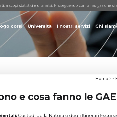
rti, a scopi statistici e di analisi. Proseguendo con la navigazione si 
ogo corsi
Università
I nostri servizi
Chi siam
Home
>>
ono e cosa fanno le GA
entali:
Custodi della Natura e degli Itinerari Escursi