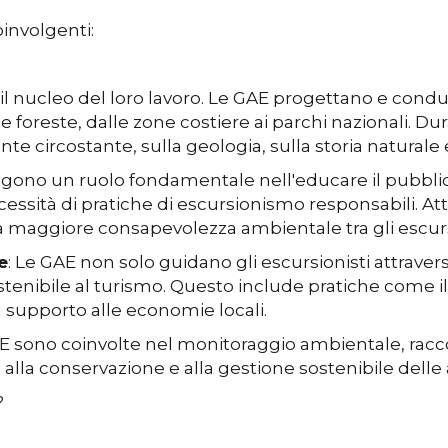
oinvolgenti:
 il nucleo del loro lavoro. Le GAE progettano e conduc
e foreste, dalle zone costiere ai parchi nazionali. D
e circostante, sulla geologia, sulla storia naturale e
olgono un ruolo fondamentale nell'educare il pubblic
ssità di pratiche di escursionismo responsabili. Attra
una maggiore consapevolezza ambientale tra gli escurs
e
: Le GAE non solo guidano gli escursionisti attrav
bile al turismo. Questo include pratiche come il ri
 supporto alle economie locali.
 sono coinvolte nel monitoraggio ambientale, raccog
alla conservazione e alla gestione sostenibile delle 
?