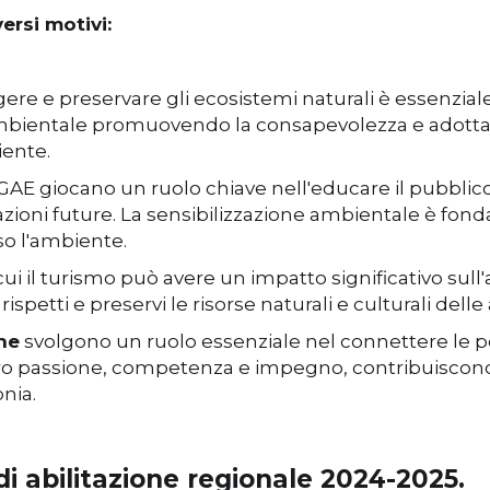
versi motivi:
ere e preservare gli ecosistemi naturali è essenziale
ambientale promuovendo la consapevolezza e adotta
iente.
GAE giocano un ruolo chiave nell'educare il pubblico
razioni future. La sensibilizzazione ambientale è f
o l'ambiente.
cui il turismo può avere un impatto significativo s
spetti e preservi le risorse naturali e culturali delle 
he
svolgono un ruolo essenziale nel connettere le 
loro passione, competenza e impegno, contribuiscono 
nia.
 di abilitazione regionale 2024-2025.