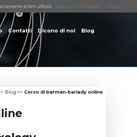
acconsente al loro utilizzo.
Maggiori Informazioni
Chiudi
o
Contatti
Dicono di noi
Blog
>
Blog
>>
Corso di barman-barlady online
line