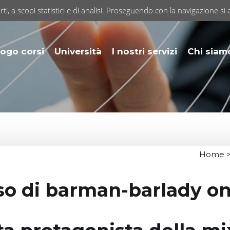
rti, a scopi statistici e di analisi. Proseguendo con la navigazione si 
ogo corsi
Università
I nostri servizi
Chi siam
Home
>
so di barman-barlady on