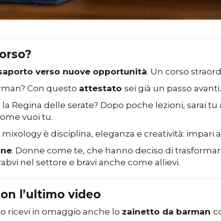
orso?
saporto verso nuove opportunità
. Un corso straord
barman? Con questo
attestato
sei già un passo avanti.
e la Regina delle serate? Dopo poche lezioni, sarai t
Come vuoi tu.
xology è disciplina, eleganza e creatività: impari a
nne
. Donne come te, che hanno deciso di trasforma
abvi nel settore e bravi anche come allievi.
on l’ultimo video
to ricevi in omaggio anche lo
zainetto da barman
c